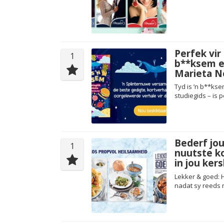
Perfek vir
1
b**ksem en
Marieta Ne
Tyd is ’n b**kse
studiegids – is 
Bederf jo
1
nuutste k
in jou ker
Lekker & goed: 
nadat sy reeds 