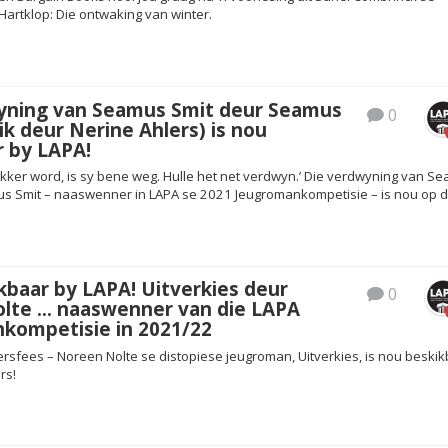
Hartklop: Die ontwaking van winter.
yning van Seamus Smit deur Seamus
0
lik deur Nerine Ahlers) is nou
r by LAPA!
ker word, is sy bene weg. Hulle het net verdwyn.’ Die verdwyning van S
s Smit – naaswenner in LAPA se 2021 Jeugromankompetisie – is nou op d
kbaar by LAPA! Uitverkies deur
0
lte … naaswenner van die LAPA
kompetisie in 2021/22
ersfees – Noreen Nolte se distopiese jeugroman, Uitverkies, is nou beski
rs!