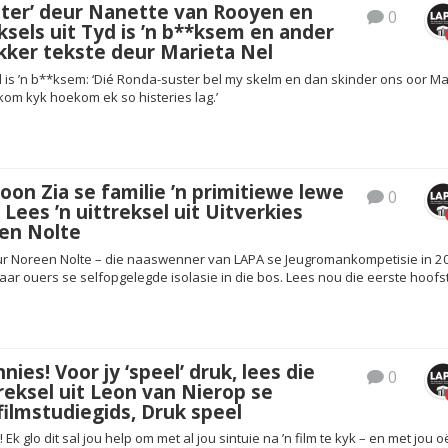
eter’ deur Nanette van Rooyen en
0
ksels uit Tyd is ’n b**ksem en ander
ekker tekste deur Marieta Nel
yd is ’n b**ksem: ‘Dié Ronda-suster bel my skelm en dan skinder ons oor M
kom kyk hoekom ek so histeries lag.’
n Zia se familie ’n primitiewe lewe
0
 Lees ’n uittreksel uit Uitverkies
en Nolte
eur Noreen Nolte – die naaswenner van LAPA se Jeugromankompetisie in 2
haar ouers se selfopgelegde isolasie in die bos. Lees nou die eerste hoofs
ies! Voor jy ‘speel’ druk, lees die
0
treksel uit Leon van Nierop se
filmstudiegids, Druk speel
 Ek glo dit sal jou help om met al jou sintuie na ’n film te kyk – en met jou o