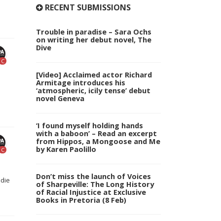
.
RECENT SUBMISSIONS
Trouble in paradise – Sara Ochs
on writing her debut novel, The
Dive
C
[Video] Acclaimed actor Richard
Armitage introduces his
‘atmospheric, icily tense’ debut
novel Geneva
‘I found myself holding hands
with a baboon’ – Read an excerpt
from Hippos, a Mongoose and Me
by Karen Paolillo
C
Don’t miss the launch of Voices
 die
of Sharpeville: The Long History
of Racial Injustice at Exclusive
Books in Pretoria (8 Feb)