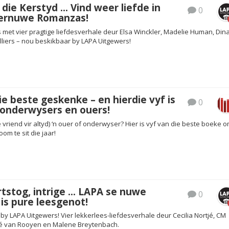
die Kerstyd … Vind weer liefde in
0
nternuwe Romanzas!
 met vier pragtige liefdesverhale deur Elsa Winckler, Madelie Human, Din
lliers – nou beskikbaar by LAPA Uitgewers!
ie beste geskenke – en hierdie vyf is
0
 onderwysers en ouers!
e vriend vir altyd) ‘n ouer of onderwyser? Hier is vyf van die beste boeke 
om te sit die jaar!
rtstog, intrige … LAPA se nuwe
0
is pure leesgenot!
y LAPA Uitgewers! Vier lekkerlees-liefdesverhale deur Cecilia Nortjé, CM
né van Rooyen en Malene Breytenbach.