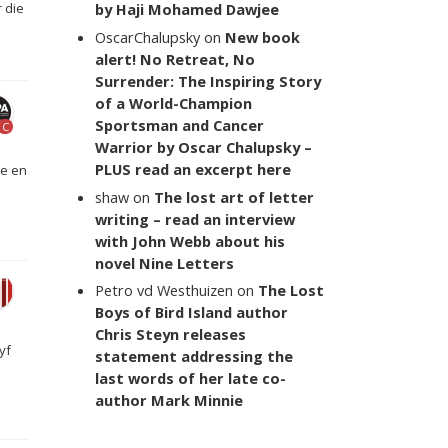
by Haji Mohamed Dawjee
 die
OscarChalupsky
on
New book
alert! No Retreat, No
Surrender: The Inspiring Story
of a World-Champion
Sportsman and Cancer
C
Warrior by Oscar Chalupsky –
PLUS read an excerpt here
ke en
shaw
on
The lost art of letter
writing – read an interview
with John Webb about his
novel Nine Letters
Petro vd Westhuizen
on
The Lost
Boys of Bird Island author
Chris Steyn releases
yf
statement addressing the
last words of her late co-
author Mark Minnie