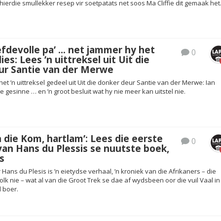
hierdie smullekker resep vir soetpatats net soos Ma Cliffie dit gemaak het
liefdevolle pa’ … net jammer hy het
0
es: Lees ’n uittreksel uit Uit die
ur Santie van der Merwe
et ’n uittreksel gedeel uit Uit die donker deur Santie van der Merwe: Ian
 gesinne … en ’n groot besluit wat hy nie meer kan uitstel nie.
 die Kom, hartlam’: Lees die eerste
0
an Hans du Plessis se nuutste boek,
s
ans du Plesis is ’n eietydse verhaal, ’n kroniek van die Afrikaners – die
 volk nie – wat al van die Groot Trek se dae af wydsbeen oor die vuil Vaal in
 boer.