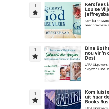
Kersfees i
1
Louise Vil
Jeffreysba
Kom kuier saam 
haar praktiese g
Dina Botha
1
nou vir ’
Des)
LAPA Uitgewers 
skrywer, Dina B
Kom luiste
1
uit haar d
Books Rus
LAPA Uitgewers 