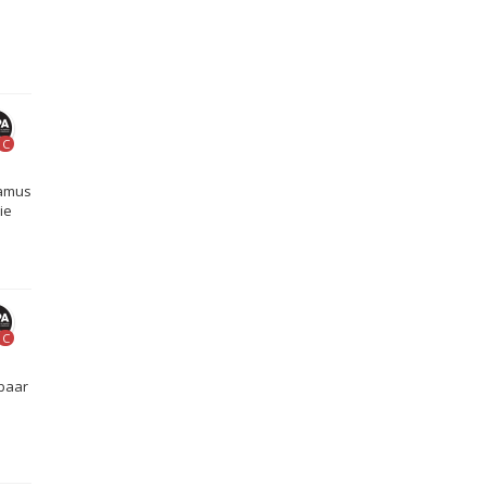
C
eamus
ie
C
kbaar