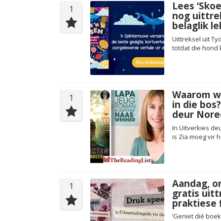
Lees ‘Sko
1
nog uittre
belaglik l
Uittreksel uit T
totdat die hond 
Waarom woo
1
in die bos?
deur Nore
In Uitverkies d
is Zia moeg vir 
Aandag, onn
1
gratis uit
praktiese 
‘Geniet dié boek!