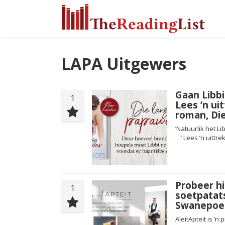
LAPA Uitgewers
Gaan Libbi
1
Lees ’n ui
roman, Di
‘Natuurlik het L
…’ Lees ’n uittre
Probeer hi
1
soetpatats
Swanepoe
AleitApteit is ’