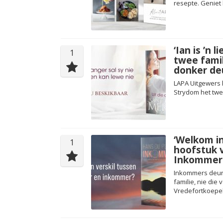
resepte. Geniet 
‘Ian is ’n 
1
twee famili
donker de
LAPA Uitgewers h
Strydom het twee
‘Welkom in
1
hoofstuk v
Inkommer
Inkommers deur H
familie, nie die
Vredefortkoepel