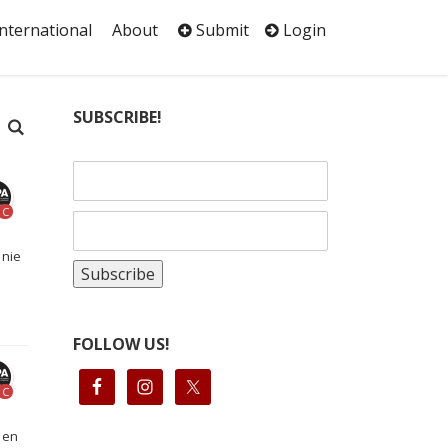
International
About
Submit
Login
SUBSCRIBE!
C
 nie
FOLLOW US!
C
 en