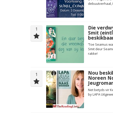
debuutverhaal, 
Die verdw
1
Smit (eint
beskikbaa
‘Toe Seamus wak
Smit deur Seamu
rakke!
Nou beski
1
Noreen No
Jeugroman
Net betyds vir K
by LAPA Uitgewe