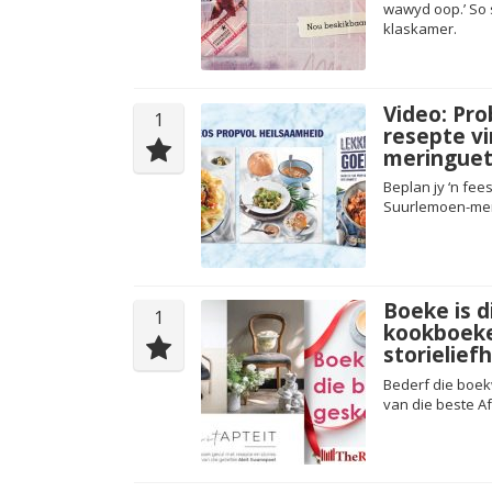
wawyd oop.’ So s
klaskamer.
Video: Pr
1
resepte v
meringuet
Beplan jy ‘n fee
Suurlemoen-meri
Boeke is d
1
kookboeke
storielief
Bederf die boek
van die beste A