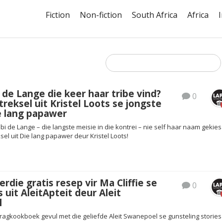
Fiction
Non-fiction
South Africa
Africa
 de Lange die keer haar tribe vind?
0
ttreksel uit Kristel Loots se jongste
e lang papawer
ibbi de Lange – die langste meisie in die kontrei – nie self haar naam gekies
ksel uit Die lang papawer deur Kristel Loots!
erdie gratis resep vir Ma Cliffie se
0
 uit AleitApteit deur Aleit
l
n pragkookboek gevul met die geliefde Aleit Swanepoel se gunsteling stories