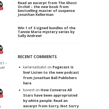
Read an excerpt from The Ghost
Orchid – the new book from
C
bestselling master of suspense
Jonathan Kellerman
a
Win 1 of 3 signed bundles of the
Tannie Maria mystery series by
Sally Andrew!
C
RECENT COMMENTS
021 –
karlareadsalot
on
Pagecast is
tuk!
live! Listen to the new podcast
from Jonathan Ball Publishers
here
bones!!
on
How Converse All
Stars have been appropriated
C
by white people: Read an
excerpt from Sorry, Not Sorry
ë