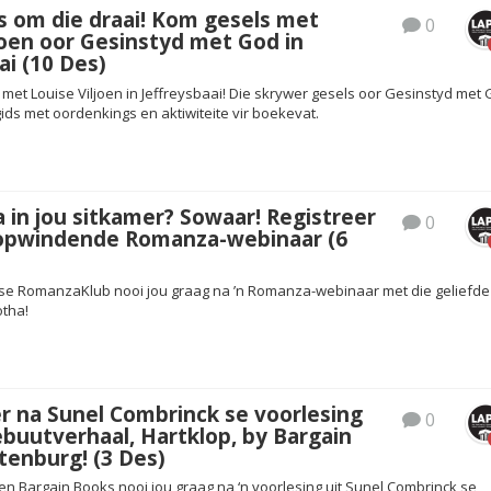
s om die draai! Kom gesels met
0
joen oor Gesinstyd met God in
ai (10 Des)
met Louise Viljoen in Jeffreysbaai! Die skrywer gesels oor Gesinstyd met 
ids met oordenkings en aktiwiteite vir boekevat.
 in jou sitkamer? Sowaar! Registreer
0
n opwindende Romanza-webinaar (6
se RomanzaKlub nooi jou graag na ’n Romanza-webinaar met die geliefde
otha!
r na Sunel Combrinck se voorlesing
0
ebuutverhaal, Hartklop, by Bargain
tenburg! (3 Des)
en Bargain Books nooi jou graag na ‘n voorlesing uit Sunel Combrinck se