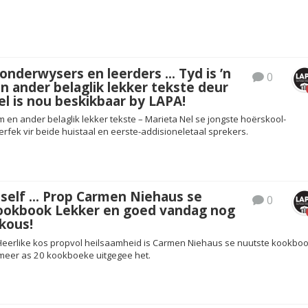
 onderwysers en leerders … Tyd is ’n
0
 ander belaglik lekker tekste deur
l is nou beskikbaar by LAPA!
m en ander belaglik lekker tekste – Marieta Nel se jongste hoërskool-
perfek vir beide huistaal en eerste-addisioneletaal sprekers.
uself … Prop Carmen Niehaus se
0
ookbook Lekker en goed vandag nog
skous!
Heerlike kos propvol heilsaamheid is Carmen Niehaus se nuutste kookbo
meer as 20 kookboeke uitgegee het.