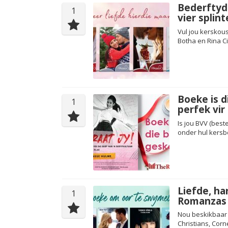
Bederftyd 
1
vier spli
Vul jou kerskous
Botha en Rina Ci
Boeke is d
1
perfek vir
Is jou BVV (best
onder hul kersbo
Liefde, ha
1
Romanzas 
Nou beskikbaar b
Christians, Cor