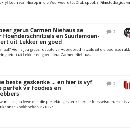
kryf Leon van Nierop in die Voorwoord tot Druk speel: ’n Filmstudiegids vir
obeer gerus Carmen Niehaus se
0
ir Hoenderschnitzels en Suurlemoen-
ert uit Lekker en goed
smaal? Hier is jou gratis resepte vir Hoenderschnitzels uit die boonste rak
nguetert uit Lekker en goed deur Carmen Niehaus.
ie beste geskenke … en hier is vyf
0
 perfek vir foodies en
hebbers
wurms in jou lewe met die perfekte geskenk hierdie feesseisoen. Hier is v
frikaanse kookboeke vir 2022!