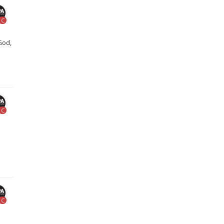
C
God,
C
C