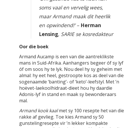
soms vaal en vervelig wees,
maar Armand maak dit heerlik
en opwindend!’ –
Herman
Lensing
,
SARIE
se kosredakteur
Oor die boek
Armand Aucamp is een van die aantreklikste
mans in Suid-Afrika. Aanhangers begeer óf sy lyf
óf om soos hy te lyk. Nou deel hy sy geheim met
almal: hy eet heel, gestroopte kos as deel van die
sogenaamde ‘banting’- of ‘keto’-leefstyl. Met ’n
hoëvet-laekoolhidraat-dieet hou hy daardie
Adonis-lyf in stand en maak sy bewonderaars
mal.
Armand kook kaal
met sy 100 resepte het van die
rakke af gevlieg. Toe kies Armand sy 50
gunstelingresepte vir ’n lekker kompakte