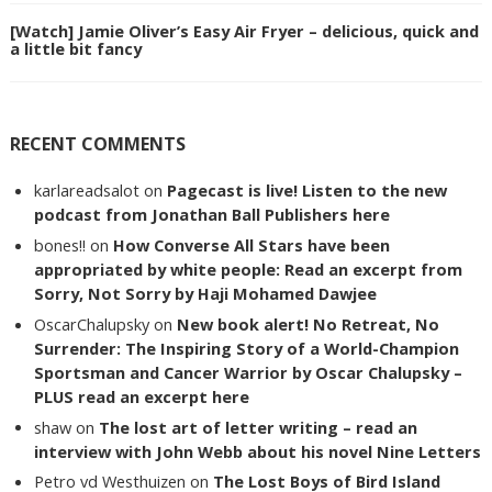
[Watch] Jamie Oliver’s Easy Air Fryer – delicious, quick and
a little bit fancy
RECENT COMMENTS
karlareadsalot
on
Pagecast is live! Listen to the new
podcast from Jonathan Ball Publishers here
bones!!
on
How Converse All Stars have been
appropriated by white people: Read an excerpt from
Sorry, Not Sorry by Haji Mohamed Dawjee
OscarChalupsky
on
New book alert! No Retreat, No
Surrender: The Inspiring Story of a World-Champion
Sportsman and Cancer Warrior by Oscar Chalupsky –
PLUS read an excerpt here
shaw
on
The lost art of letter writing – read an
interview with John Webb about his novel Nine Letters
Petro vd Westhuizen
on
The Lost Boys of Bird Island