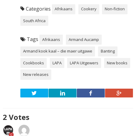
Categories
Afrikaans
Cookery
Non-fiction
South Africa
Tags
Afrikaans
Armand Aucamp
Armand kook kaal – die maer uitgawe
Banting
Cookbooks
LAPA
LAPA Uitgewers
New books
New releases
2
Votes
C