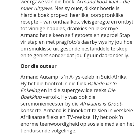
weergawe van die boek:
Armand kook kaal – die
maer uitgawe.
Nes sy ouer, dikker boetie is
hierdie boek propvol heerlike, oorspronklike
resepte – van onthaalkos, vleisgeregte en ontbyt
tot vinnige happies, drankies en lekkernye.
Armand het elkeen self getoets en geproe! Stap
vir stap en met pragfoto’s daarby wys hy jou hoe
om smuldisse uit gesonde bestanddele te skep
en te geniet sonder dat jou figuur daaronder ly.
Oor die outeur
Armand Aucamp is ’n A-lys-celeb in Suid-Afrika.
Hy het die hoofrol in die fliek
Ballade vir ’n
Enkeling
en in die supergewilde reeks
Die
Boekklub
vertolk. Hy was ook die
seremoniemeester by die
Afrikaans is Groot
-
konserte. Armand is binnekort te sien in verskeie
Afrikaanse flieks en TV-reekse. Hy het ook ’n
enorme teenwoordigheid op sosiale media en het
tienduisende volgelinge.