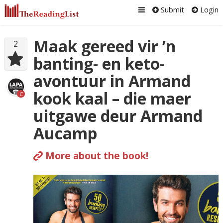
Submit
Login
Maak gereed vir ’n
2
banting- en keto-
avontuur in Armand
kook kaal – die maer
C
uitgawe deur Armand
Aucamp
More about the book!