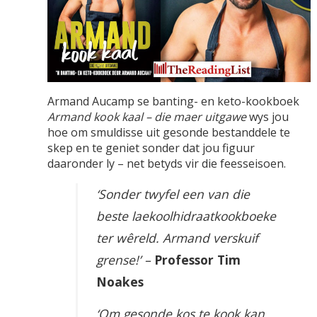
Armand Aucamp se banting- en keto-kookboek
Armand kook kaal – die maer uitgawe
wys jou
hoe om smuldisse uit gesonde bestanddele te
skep en te geniet sonder dat jou figuur
daaronder ly – net betyds vir die feesseisoen.
‘Sonder twyfel een van die
beste laekoolhidraatkookboeke
ter wêreld. Armand verskuif
grense!’ –
Professor Tim
Noakes
‘Om gesonde kos te kook kan