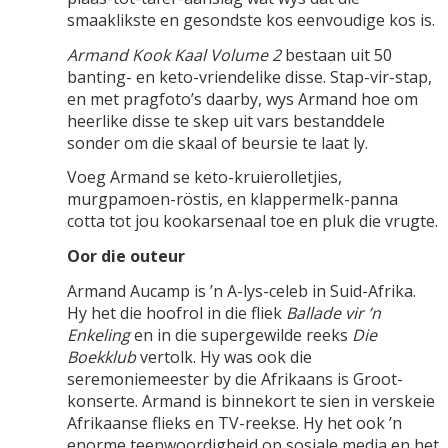
smaaklikste en gesondste kos eenvoudige kos is.
Armand Kook Kaal Volume 2
bestaan uit 50
banting- en keto-vriendelike disse. Stap-vir-stap,
en met pragfoto’s daarby, wys Armand hoe om
heerlike disse te skep uit vars bestanddele
sonder om die skaal of beursie te laat ly.
Voeg Armand se keto-kruierolletjies,
murgpamoen-röstis, en klappermelk-panna
cotta tot jou kookarsenaal toe en pluk die vrugte.
Oor die outeur
Armand Aucamp is ’n A-lys-celeb in Suid-Afrika.
Hy het die hoofrol in die fliek
Ballade vir ’n
Enkeling
en in die supergewilde reeks
Die
Boekklub
vertolk. Hy was ook die
seremoniemeester by die Afrikaans is Groot-
konserte. Armand is binnekort te sien in verskeie
Afrikaanse flieks en TV-reekse. Hy het ook ’n
enorme teenwoordigheid op sosiale media en het