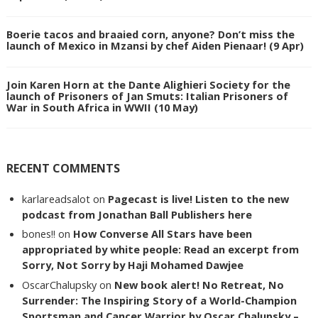
Boerie tacos and braaied corn, anyone? Don’t miss the
launch of Mexico in Mzansi by chef Aiden Pienaar! (9 Apr)
Join Karen Horn at the Dante Alighieri Society for the
launch of Prisoners of Jan Smuts: Italian Prisoners of
War in South Africa in WWII (10 May)
RECENT COMMENTS
karlareadsalot
on
Pagecast is live! Listen to the new
podcast from Jonathan Ball Publishers here
bones!!
on
How Converse All Stars have been
appropriated by white people: Read an excerpt from
Sorry, Not Sorry by Haji Mohamed Dawjee
OscarChalupsky
on
New book alert! No Retreat, No
Surrender: The Inspiring Story of a World-Champion
Sportsman and Cancer Warrior by Oscar Chalupsky –