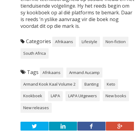
tienduisende volgelinge. Hy het reeds begin om
sy kookboek op al dié platforms te bemark. Daar
is reeds ’n yslike aanvraag vir die boek nog
voordat dit op die mark is.
Categories
Afrikaans
Lifestyle
Non-fiction
South Africa
Tags
Afrikaans
Armand Aucamp
Armand Kook Kaal Volume 2
Banting
Keto
Kookboek
LAPA
LAPA Uitgewers
New books
New releases