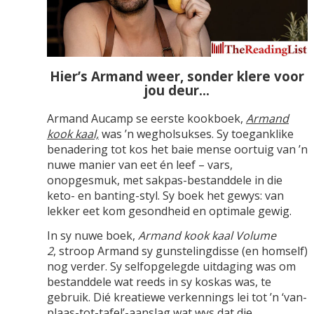
Hier’s Armand weer, sonder klere voor
jou deur…
Armand Aucamp se eerste kookboek,
Armand
kook kaal,
was ’n wegholsukses. Sy toeganklike
benadering tot kos het baie mense oortuig van ’n
nuwe manier van eet én leef – vars,
onopgesmuk, met sakpas-bestanddele in die
keto- en banting-styl. Sy boek het gewys: van
lekker eet kom gesondheid en optimale gewig.
In sy nuwe boek,
Armand kook kaal Volume
2
, stroop Armand sy gunstelingdisse (en homself)
nog verder. Sy selfopgelegde uitdaging was om
bestanddele wat reeds in sy koskas was, te
gebruik. Dié kreatiewe verkennings lei tot ’n ‘van-
plaas-tot-tafel’-aanslag wat wys dat die