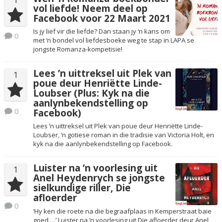
vol liefde! Neem deel op
Facebook voor 22 Maart 2021
Is jy lief vir die liefde? Dan staan jy ‘n kans om
0
met ‘n bondel vol liefdesboeke weg te stap in LAPA se
jongste Romanza-kompetisie!
Lees ’n uittreksel uit Plek van
1
poue deur Henriëtte Linde-
Loubser (Plus: Kyk na die
aanlynbekendstelling op
0
Facebook)
Lees ’n uittreksel uit Plek van poue deur Henriëtte Linde-
Loubser, ’n gotiese roman in die tradisie van Victoria Holt, en
kyk na die aanlynbekendstelling op Facebook.
Luister na ’n voorlesing uit
1
Anel Heydenrych se jongste
sielkundige riller, Die
afloerder
0
‘Hy ken die roete na die begraafplaas in Kemperstraat baie
goed …’ Luister na ’n voorlesing uit Die afloerder deur Anel