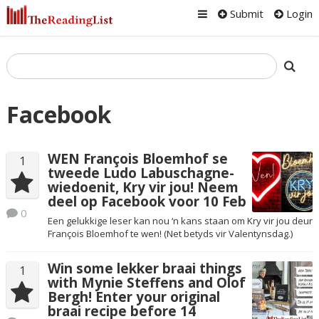
Submit
Login
Facebook
WEN François Bloemhof se
1
tweede Ludo Labuschagne-
wiedoenit, Kry vir jou! Neem
deel op Facebook voor 10 Feb
0
Een gelukkige leser kan nou ‘n kans staan om Kry vir jou deur
François Bloemhof te wen! (Net betyds vir Valentynsdag.)
Win some lekker braai things
1
with Mynie Steffens and Olof
Bergh! Enter your original
braai recipe before 14