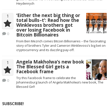
Heydenrych
‘Either the next big thing or
1
total bulls–t’: Read how the
Winklevoss brothers got
over losing Facebook in
0
Bitcoin Billionaires
From Ben Mezrich comes Bitcoin Billionaires – the fascinating
story of brothers Tyler and Cameron Winklevoss’s big bet on
cryptocurrency and its dazzling pay-off.
Angela Makholwa’s new book
1
The Blessed Girl gets a
Facebook frame
Try this Facebook frame to celebrate the
0
Johannesburg launch of Angela Makholwa’s new book, The
Blessed Girl!
SUBSCRIBE!