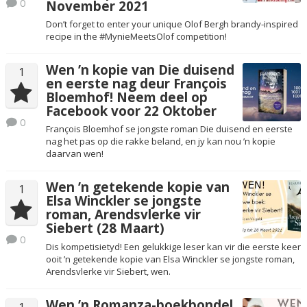
0
November 2021
Don’t forget to enter your unique Olof Bergh brandy-inspired
recipe in the #MynieMeetsOlof competition!
Wen ’n kopie van Die duisend
1
en eerste nag deur François
Bloemhof! Neem deel op
Facebook voor 22 Oktober
0
François Bloemhof se jongste roman Die duisend en eerste
nag het pas op die rakke beland, en jy kan nou ’n kopie
daarvan wen!
Wen ’n getekende kopie van
1
Elsa Winckler se jongste
roman, Arendsvlerke vir
Siebert (28 Maart)
0
Dis kompetisietyd! Een gelukkige leser kan vir die eerste keer
ooit ’n getekende kopie van Elsa Winckler se jongste roman,
Arendsvlerke vir Siebert, wen.
Wen ’n Romanza-boekbondel
1