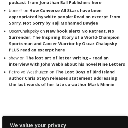
podcast from Jonathan Ball Publishers here
bones!!
on
How Converse All Stars have been
appropriated by white people: Read an excerpt from
Sorry, Not Sorry by Haji Mohamed Dawjee
OscarChalupsky
on
New book alert! No Retreat, No
Surrender: The Inspiring Story of a World-Champion
Sportsman and Cancer Warrior by Oscar Chalupsky –
PLUS read an excerpt here
shaw
on
The lost art of letter writing – read an
interview with John Webb about his novel Nine Letters
Petro vd Westhuizen
on
The Lost Boys of Bird Island
author Chris Steyn releases statement addressing
the last words of her late co-author Mark Minnie
Copyright The Reading List 2024
We value your privacy