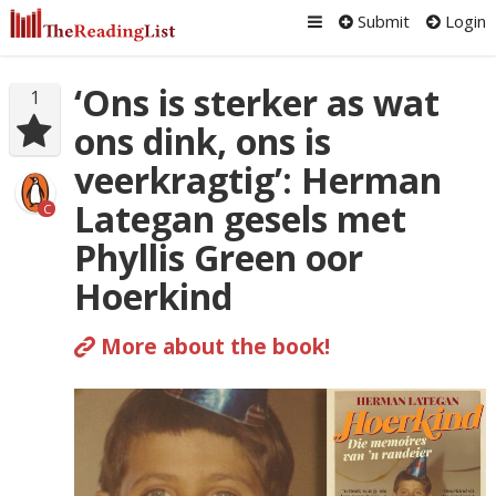
Submit
Login
‘Ons is sterker as wat
1
ons dink, ons is
veerkragtig’: Herman
Lategan gesels met
C
Phyllis Green oor
Hoerkind
More about the book!