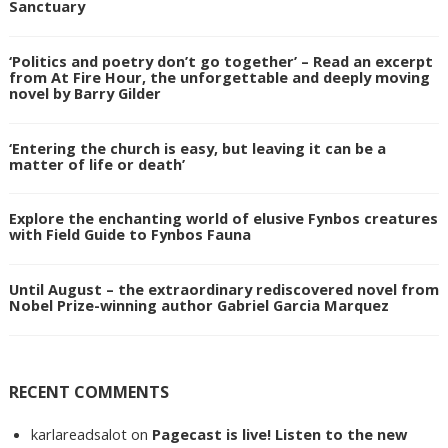
Sanctuary
‘Politics and poetry don’t go together’ – Read an excerpt
from At Fire Hour, the unforgettable and deeply moving
novel by Barry Gilder
‘Entering the church is easy, but leaving it can be a
matter of life or death’
Explore the enchanting world of elusive Fynbos creatures
with Field Guide to Fynbos Fauna
Until August – the extraordinary rediscovered novel from
Nobel Prize-winning author Gabriel Garcia Marquez
RECENT COMMENTS
karlareadsalot
on
Pagecast is live! Listen to the new