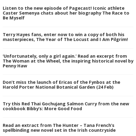
Listen to the new episode of Pagecast! Iconic athlete
Caster Semenya chats about her biography The Race to
Be Myself
Terry Hayes fans, enter now to win a copy of both his
masterpieces, The Year of The Locust and I Am Pilgrim!
‘Unfortunately, only a girl again.’ Read an excerpt from
The Woman at the Wheel, the inspiring historical novel by
Penny Haw
Don’t miss the launch of Ericas of the Fynbos at the
Harold Porter National Botanical Garden (24 Feb)
Try this Red Thai Gochujang Salmon Curry from the new
cookbook Bibby’s: More Good Food
Read an extract from The Hunter – Tana French’s
spellbinding new novel set in the Irish countryside