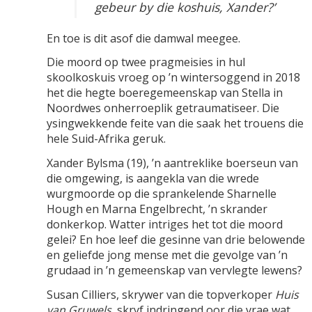
gebeur by die koshuis, Xander?’
En toe is dit asof die damwal meegee.
Die moord op twee pragmeisies in hul
skoolkoskuis vroeg op ’n wintersoggend in 2018
het die hegte boeregemeenskap van Stella in
Noordwes onherroeplik getraumatiseer. Die
ysingwekkende feite van die saak het trouens die
hele Suid-Afrika geruk.
Xander Bylsma (19), ’n aantreklike boerseun van
die omgewing, is aangekla van die wrede
wurgmoorde op die sprankelende Sharnelle
Hough en Marna Engelbrecht, ’n skrander
donkerkop. Watter intriges het tot die moord
gelei? En hoe leef die gesinne van drie belowende
en geliefde jong mense met die gevolge van ’n
grudaad in ’n gemeenskap van vervlegte lewens?
Susan Cilliers, skrywer van die topverkoper
Huis
van Gruwels,
skryf indringend oor die vrae wat