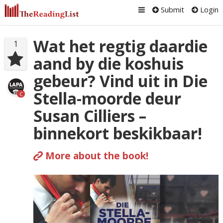
Submit
Login
Wat het regtig daardie
1
aand by die koshuis
gebeur? Vind uit in Die
Stella-moorde deur
C
Susan Cilliers –
binnekort beskikbaar!
More about the book!