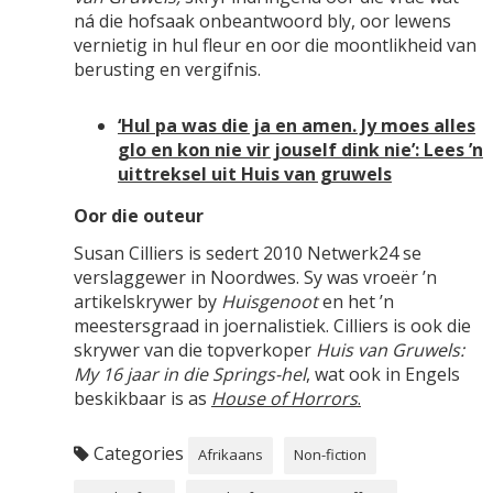
ná die hofsaak onbeantwoord bly, oor lewens
vernietig in hul fleur en oor die moontlikheid van
berusting en vergifnis.
‘Hul pa was die ja en amen. Jy moes alles
glo en kon nie vir jouself dink nie’: Lees ’n
uittreksel uit Huis van gruwels
Oor die outeur
Susan Cilliers is sedert 2010 Netwerk24 se
verslaggewer in Noordwes. Sy was vroeër ’n
artikelskrywer by
Huisgenoot
en het ’n
meestersgraad in joernalistiek. Cilliers is ook die
skrywer van die topverkoper
Huis van Gruwels:
My 16 jaar in die Springs-hel
, wat ook in Engels
beskikbaar is as
House of Horrors
.
Categories
Afrikaans
Non-fiction