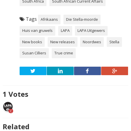
South Africa
South African Current Affairs
Tags
Afrikaans
Die Stella-moorde
Huis van gruwels
LAPA
LAPA Uitgewers
New books
New releases
Noordwes
Stella
Susan Cilliers
True crime
1
Votes
C
Related