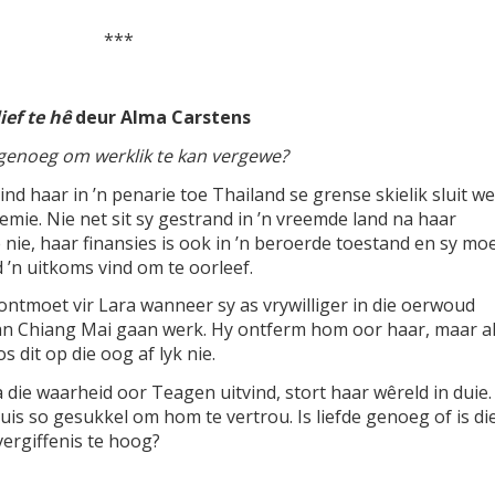
***
ief te hê
deur Alma Carstens
e genoeg om werklik te kan vergewe?
ind haar in ’n penarie toe Thailand se grense skielik sluit w
emie. Nie net sit sy gestrand in ’n vreemde land na haar
 nie, haar finansies is ook in ’n beroerde toestand en sy mo
 ’n uitkoms vind om te oorleef.
ntmoet vir Lara wanneer sy as vrywilliger in die oerwoud
n Chiang Mai gaan werk. Hy ontferm hom oor haar, maar al
os dit op die oog af lyk nie.
 die waarheid oor Teagen uitvind, stort haar wêreld in duie.
juis so gesukkel om hom te vertrou. Is liefde genoeg of is di
 vergiffenis te hoog?