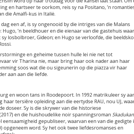
Enslin word op haar troudag voor die kansel laat staan. Om 
ing en hartseer te oorkom, reis sy na Positano, ’n romantie
n die Amalfi-kus in Italië.
 dag een af, is sy ongenooid by die intriges van die Malans
: Hugo, ’n beeldhouer en die eienaar van die gastehuis waar
; sy losbolbroer, Gideon; en Hugo se verloofde, die beeldsk
Rossi.
rstorminge en geheime tussen hulle lei nie net tot
vaar vir Tharina nie, maar bring haar ook nader aan haar
emming soos wat die ou sigeunerin op die piazza vir haar
er aan aan die liefde.
burg en woon tans in Roodepoort. In 1992 matrikuleer sy aa
 haar tersiêre opleiding aan die eertydse RAU, nou UJ, waar
de doseer. Sy is die skrywer van die historiese
(2017) en die huishoudelike noir spanningsroman
Skadukan
el eensaamigheid gepubliseer, waarvan een van die gedigte 
) opgeneem word. Sy het ook twee liefdesromanses en