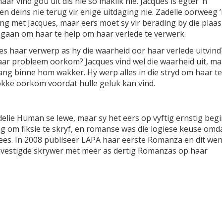
aar vind gou uit dis nie so maklik nie. Jacques is egter ’n
en deins nie terug vir enige uitdaging nie. Zadelle oorweeg 
ng met Jacques, maar eers moet sy vir berading by die plaas
gaan om haar te help om haar verlede te verwerk.
es haar verwerp as hy die waarheid oor haar verlede uitvind
aar probleem oorkom? Jacques vind wel die waarheid uit, ma
ang binne hom wakker. Hy werp alles in die stryd om haar te
okke oorkom voordat hulle geluk kan vind.
delie Human se lewe, maar sy het eers op vyftig ernstig beg
aag om fiksie te skryf, en romanse was die logiese keuse omd
lees. In 2008 publiseer LAPA haar eerste Romanza en dit wen
gevestigde skrywer met meer as dertig Romanzas op haar