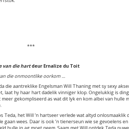
rfstok.
***
e van die hart
deur Ernalize du Toit
kan die onmoontlike oorkom …
a die aantreklike Engelsman Will Thaning met sy sexy akse
, laat hy haar hart dadelik vinniger klop. Ongelukkig is din
 meer gekompliseerd as wat dit lyk en kom albei van hulle 
.
s Teda, het Will ’n hartseer verlede wat altyd onlosmaaklik 
le gaan wees. Daar is ook ’n tienerseun wie se gevoelens en
eld hulle in ag moet neem. Saam met Will ontdek Teda nuwe