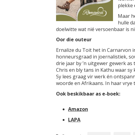
plekke
Maar he
hulle d
doelwitte wat nié versoenbaar is n
Oor die outeur
Ernalize du Toit het in Carnarvon 
honneursgraad in joernalistiek, so
drie jaar by ’n uitgewer gewerk as
Chris en bly tans in Kathu waar sy
Sy lees graag vir werk én ontspanni
woorde en Afrikaans. In haar vrye 
Ook beskikbaar as e-boek:
Amazon
LAPA