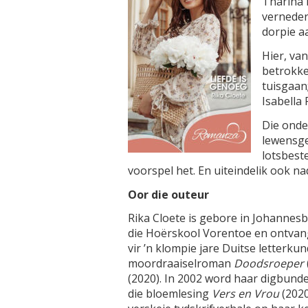
Tharina 
verneder
dorpie aa
Hier, van
betrokke
tuisgaan
Isabella 
Die onde
lewensge
lotsbest
voorspel het. En uiteindelik ook nad
Oor die outeur
Rika Cloete is gebore in Johannes
die Hoërskool Vorentoe en ontvang
vir ’n klompie jare Duitse letterkun
moordraaiselroman
Doodsroeper
(2020). In 2002 word haar digbund
die bloemlesing
Vers en Vrou
(2020