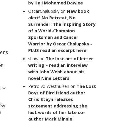
by Haji Mohamed Dawjee
OscarChalupsky
on
New book
alert! No Retreat, No
Surrender: The Inspiring Story
of a World-Champion
Sportsman and Cancer
Warrior by Oscar Chalupsky –
PLUS read an excerpt here
eens
shaw
on
The lost art of letter
et
writing – read an interview
with John Webb about his
novel Nine Letters
Petro vd Westhuizen
on
The Lost
les
Boys of Bird Island author
Chris Steyn releases
 Sy
statement addressing the
e
last words of her late co-
author Mark Minnie