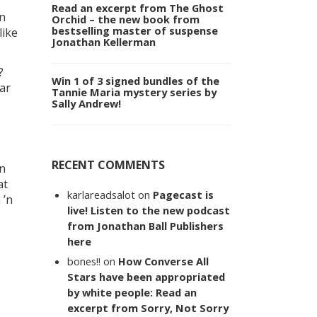
Read an excerpt from The Ghost
’n
Orchid – the new book from
bestselling master of suspense
like
Jonathan Kellerman
?
Win 1 of 3 signed bundles of the
ar
Tannie Maria mystery series by
Sally Andrew!
RECENT COMMENTS
in
at
karlareadsalot
on
Pagecast is
 ’n
live! Listen to the new podcast
from Jonathan Ball Publishers
here
bones!!
on
How Converse All
Stars have been appropriated
by white people: Read an
excerpt from Sorry, Not Sorry