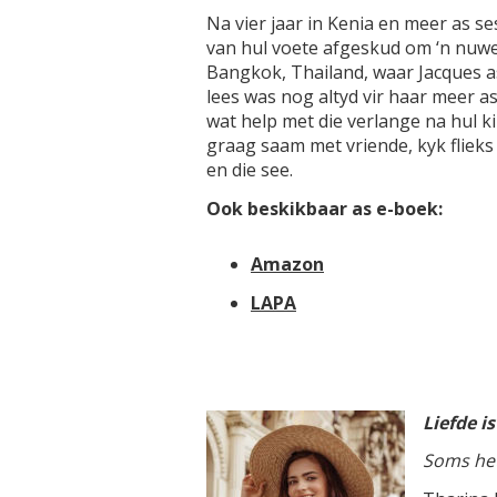
Na vier jaar in Kenia en meer as se
van hul voete afgeskud om ‘n nuwe
Bangkok, Thailand, waar Jacques as
lees was nog altyd vir haar meer as
wat help met die verlange na hul ki
graag saam met vriende, kyk flieks 
en die see.
Ook beskikbaar as e-boek:
Amazon
LAPA
Liefde i
Soms het