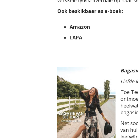
verskeie tydskrifverhale op haar ke
Ook beskikbaar as e-boek:
Amazon
LAPA
Bagasi
Liefde 
Toe Ted
ontmoet
heelwat
bagasie
Net soo
van hul
leefwêr