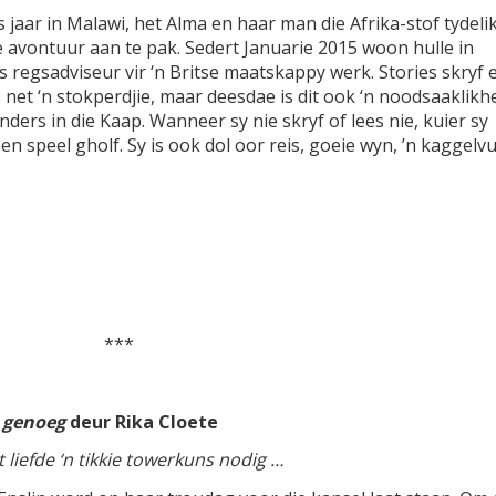
s jaar in Malawi, het Alma en haar man die Afrika-stof tydeli
 avontuur aan te pak. Sedert Januarie 2015 woon hulle in
 regsadviseur vir ‘n Britse maatskappy werk. Stories skryf 
 net ‘n stokperdjie, maar deesdae is dit ook ‘n noodsaaklikh
nders in die Kaap. Wanneer sy nie skryf of lees nie, kuier sy
en speel gholf. Sy is ook dol oor reis, goeie wyn, ’n kaggelv
***
s genoeg
deur Rika Cloete
 liefde ‘n tikkie towerkuns nodig …