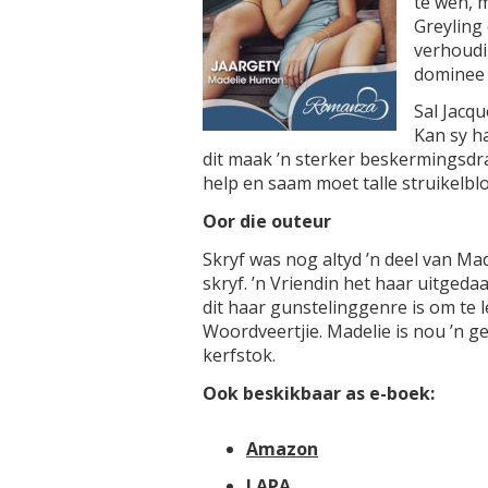
te wen, m
Greyling 
verhoudi
dominee 
Sal Jacqu
Kan sy h
dit maak ’n sterker beskermingsdr
help en saam moet talle struikelbl
Oor die outeur
Skryf was nog altyd ’n deel van Ma
skryf. ’n Vriendin het haar uitged
dit haar gunstelinggenre is om te 
Woordveertjie. Madelie is nou ’n 
kerfstok.
Ook beskikbaar as e-boek:
Amazon
LAPA