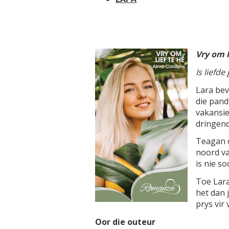
Vry om l
Is liefd
Lara bev
die pand
vakansie
dringend
Teagan o
noord va
is nie so
Toe Lara
het dan 
prys vir
Oor die outeur