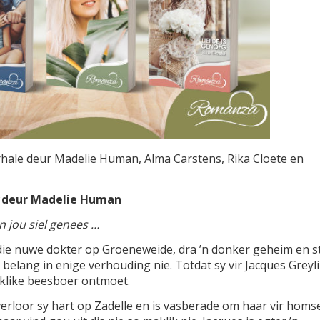
rhale deur Madelie Human, Alma Carstens, Rika Cloete en
deur Madelie Human
n jou siel genees …
 die nuwe dokter op Groeneweide, dra ’n donker geheim en s
belang in enige verhouding nie. Totdat sy vir Jacques Greyl
eklike beesboer ontmoet.
verloor sy hart op Zadelle en is vasberade om haar vir homse