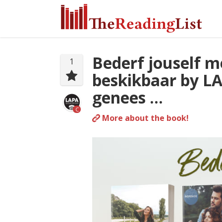
Bederf jouself 
1
beskikbaar by LA
genees …
C
More about the book!