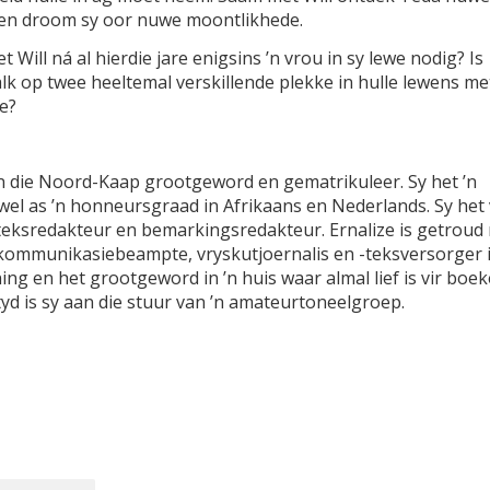
 en droom sy oor nuwe moontlikhede.
t Will ná al hierdie jare enigsins ’n vrou in sy lewe nodig? Is
alk op twee heeltemal verskillende plekke in hulle lewens me
ie?
in die Noord-Kaap grootgeword en gematrikuleer. Sy het ’n
wel as ’n honneursgraad in Afrikaans en Nederlands. Sy het 
 teksredakteur en bemarkingsredakteur. Ernalize is getroud
 kommunikasiebeampte, vryskutjoernalis en -teksversorger i
ng en het grootgeword in ’n huis waar almal lief is vir boek
tyd is sy aan die stuur van ’n amateurtoneelgroep.