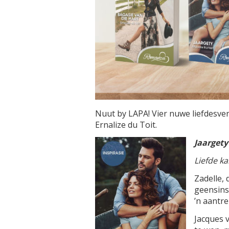
Nuut by LAPA! Vier nuwe liefdesve
Ernalize du Toit.
Jaargety
Liefde ka
Zadelle,
geensins 
’n aantr
Jacques 