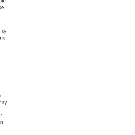
die
se
 sy
one
n
 sy
t
in