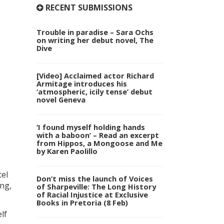
RECENT SUBMISSIONS
Trouble in paradise – Sara Ochs
on writing her debut novel, The
Dive
[Video] Acclaimed actor Richard
Armitage introduces his
‘atmospheric, icily tense’ debut
novel Geneva
‘I found myself holding hands
with a baboon’ – Read an excerpt
from Hippos, a Mongoose and Me
by Karen Paolillo
tel
Don’t miss the launch of Voices
ing,
of Sharpeville: The Long History
of Racial Injustice at Exclusive
Books in Pretoria (8 Feb)
lf