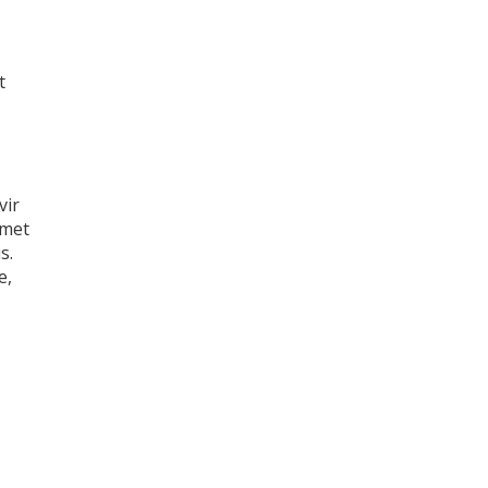
t
vir
 met
s.
e,